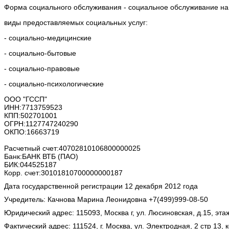
Форма социального обслуживания - социальное обслуживание на
виды предоставляемых социальных услуг:
- социально-медицинские
- социально-бытовые
- социально-правовые
- социально-психологические
ООО "ГССП"
ИНН:7713759523
КПП:502701001
ОГРН:1127747240290
ОКПО:16663719
Расчетный счет:40702810106800000025
Банк:БАНК ВТБ (ПАО)
БИК:044525187
Корр. счет:30101810700000000187
Дата государственной регистрации 12 декабря 2012 года
Учредитель: Качнова Марина Леонидовна
+7(499)999-08-50
Юридический адрес: 115093, Москва г, ул. Люсиновская, д.15, эта
Фактический адрес: 111524, г. Москва, ул. Электродная, 2 стр 13,