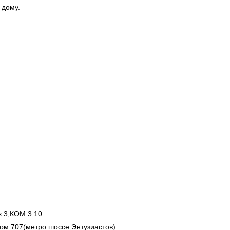
 дому.
ж 3,КОМ.3.10
 ком 707(метро шоссе Энтузиастов)