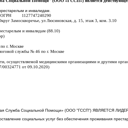
жба Социальной Помощи" (ООО «ГССП») является действующей 
престарелым и инвалидам.
 ОГРН 1127747240290
руг Замоскворечье, ул Люсиновская, д. 15, этаж 3, ком. 3.10
рестарелым и инвалидам (88.10)
ор)
по г. Москве
оговой службы № 46 по г. Москве
сти, осуществляемой медицинскими организациями и другими орга
/00324771 от 09.10.2020)
 Служба Социальной Помощи» (ООО "ГССП") ЯВЛЯЕТСЯ ЛИДЕ
оставление социальных услуг без обеспечения проживания преста