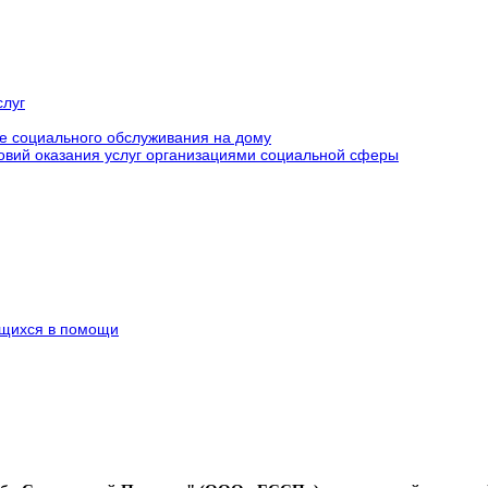
слуг
е социального обслуживания на дому
ловий оказания услуг организациями социальной сферы
щихся в помощи