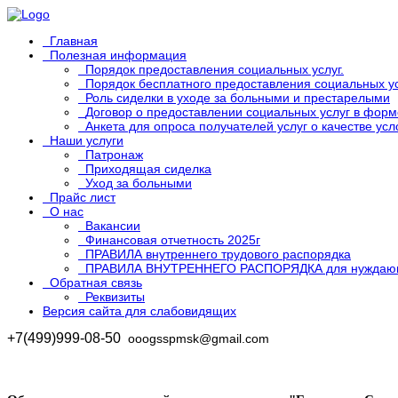
Главная
Полезная информация
Порядок предоставления социальных услуг.
Порядок бесплатного предоставления социальных у
Роль сиделки в уходе за больными и престарелыми
Договор о предоставлении социальных услуг в форм
Анкета для опроса получателей услуг о качестве ус
Наши услуги
Патронаж
Приходящая сиделка
Уход за больными
Прайс лист
О нас
Вакансии
Финансовая отчетность 2025г
ПРАВИЛА внутреннего трудового распорядка
ПРАВИЛА ВНУТРЕННЕГО РАСПОРЯДКА для нуждаю
Обратная связь
Реквизиты
Версия сайта для слабовидящих
+7(499)999-08-50
ooogsspmsk@gmail.com