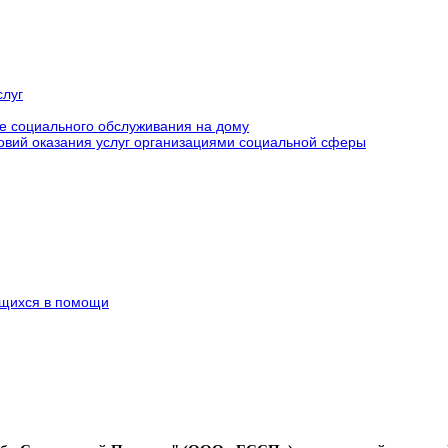
слуг
е социального обслуживания на дому
ловий оказания услуг организациями социальной сферы
щихся в помощи