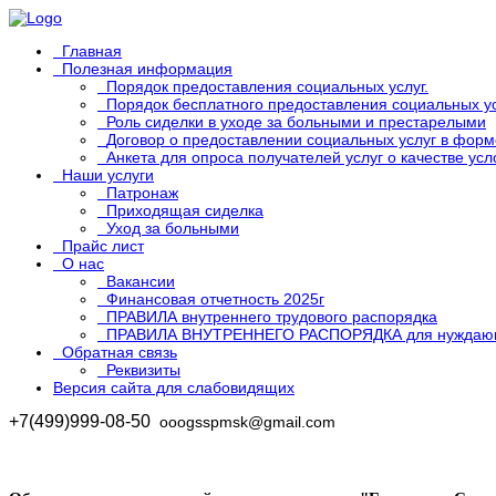
Главная
Полезная информация
Порядок предоставления социальных услуг.
Порядок бесплатного предоставления социальных у
Роль сиделки в уходе за больными и престарелыми
Договор о предоставлении социальных услуг в форм
Анкета для опроса получателей услуг о качестве ус
Наши услуги
Патронаж
Приходящая сиделка
Уход за больными
Прайс лист
О нас
Вакансии
Финансовая отчетность 2025г
ПРАВИЛА внутреннего трудового распорядка
ПРАВИЛА ВНУТРЕННЕГО РАСПОРЯДКА для нуждаю
Обратная связь
Реквизиты
Версия сайта для слабовидящих
+7(499)999-08-50
ooogsspmsk@gmail.com