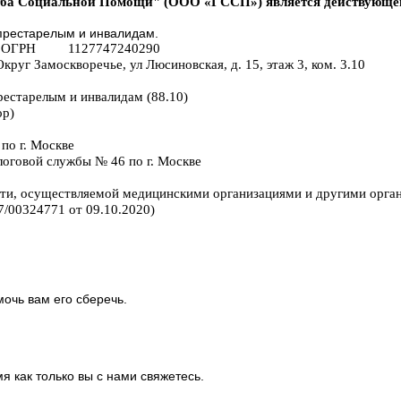
жба Социальной Помощи" (ООО «ГССП») является действующей 
престарелым и инвалидам.
 ОГРН 1127747240290
руг Замоскворечье, ул Люсиновская, д. 15, этаж 3, ком. 3.10
рестарелым и инвалидам (88.10)
ор)
по г. Москве
оговой службы № 46 по г. Москве
сти, осуществляемой медицинскими организациями и другими орга
/00324771 от 09.10.2020)
очь вам его сберечь.
 как только вы с нами свяжетесь.